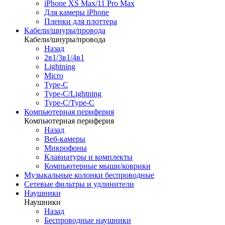
iPhone XS Max/11 Pro Max
Для камеры iPhone
Пленки для плоттера
Кабели/шнуры/провода
Кабели/шнуры/провода
Назад
2в1/3в1/4в1
Lightning
Micro
Type-C
Type-C/Lightning
Type-C/Type-C
Компьютерная периферия
Компьютерная периферия
Назад
Веб-камеры
Микрофоны
Клавиатуры и комплекты
Компьютерные мыши/коврики
Музыкальные колонки беспроводные
Сетевые фильтры и удлинители
Наушники
Наушники
Назад
Беспроводные наушники