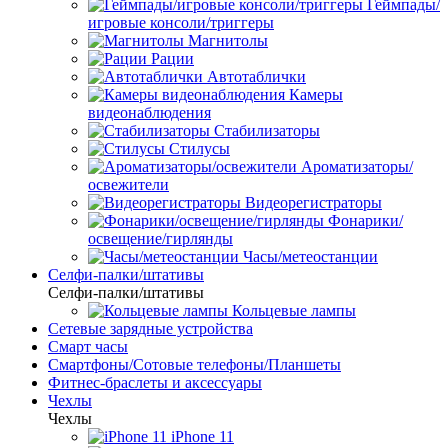
Геймпады/
игровые консоли/триггеры
Магнитолы
Рации
Автотаблички
Камеры
видеонаблюдения
Стабилизаторы
Стилусы
Ароматизаторы/
освежители
Видеорегистраторы
Фонарики/
освещение/гирлянды
Часы/метеостанции
Селфи-палки/штативы
Селфи-палки/штативы
Кольцевые лампы
Сетевые зарядные устройства
Смарт часы
Смартфоны/Сотовые телефоны/Планшеты
Фитнес-браслеты и аксессуары
Чехлы
Чехлы
iPhone 11