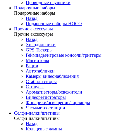
Проводные наушники
Подарочные наборы
Подарочные наборы
Назад
Подарочные наборы HOCO
Прочие аксессуары
Прочие аксессуары
Назад
Холодильники
GPS Трекеры
Геймпады/игровые консоли/триггеры
Магнитолы
Рации
Автотаблички
Камеры видеонаблюдения
Стабилизаторы
Стилусы
Ароматизаторы/освежители
Видеорегистраторы
Фонарики/освещение/гирлянды
Часы/метеостанции
Селфи-палки/штативы
Селфи-палки/штативы
Назад
Кольцевые лампы