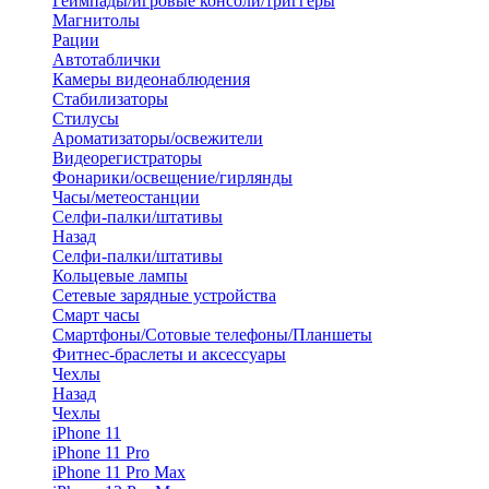
Геймпады/игровые консоли/триггеры
Магнитолы
Рации
Автотаблички
Камеры видеонаблюдения
Стабилизаторы
Стилусы
Ароматизаторы/освежители
Видеорегистраторы
Фонарики/освещение/гирлянды
Часы/метеостанции
Селфи-палки/штативы
Назад
Селфи-палки/штативы
Кольцевые лампы
Сетевые зарядные устройства
Смарт часы
Смартфоны/Сотовые телефоны/Планшеты
Фитнес-браслеты и аксессуары
Чехлы
Назад
Чехлы
iPhone 11
iPhone 11 Pro
iPhone 11 Pro Max