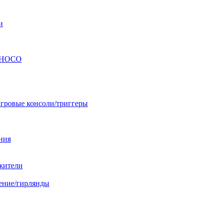
и
ы HOCO
гровые консоли/триггеры
ния
жители
ение/гирлянды