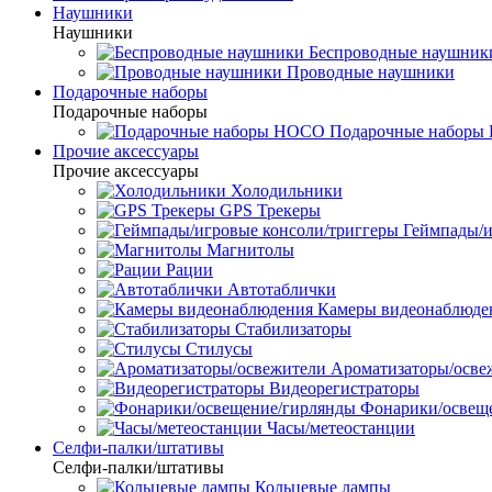
Наушники
Наушники
Беспроводные наушник
Проводные наушники
Подарочные наборы
Подарочные наборы
Подарочные набор
Прочие аксессуары
Прочие аксессуары
Холодильники
GPS Трекеры
Геймпады/и
Магнитолы
Рации
Автотаблички
Камеры видеонаблюде
Стабилизаторы
Стилусы
Ароматизаторы/осве
Видеорегистраторы
Фонарики/освещ
Часы/метеостанции
Селфи-палки/штативы
Селфи-палки/штативы
Кольцевые лампы