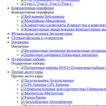
Type-C/Type-C
Компьютерная периферия
Компьютерная периферия
Веб-камеры
Микрофоны
Клавиатуры и комплек
Компьютерные мы
Музыкальные колонки беспроводные
Сетевые фильтры и удлинители
Наушники
Наушники
Беспроводные наушник
Проводные наушники
Подарочные наборы
Подарочные наборы
Подарочные набор
Прочие аксессуары
Прочие аксессуары
Холодильники
GPS Трекеры
Геймпады/и
Магнитолы
Рации
Автотаблички
Камеры видеонаблюде