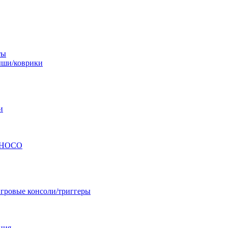
ты
ши/коврики
и
ы HOCO
гровые консоли/триггеры
ния