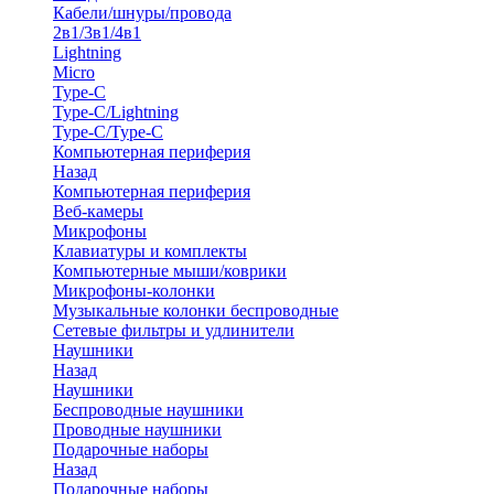
Кабели/шнуры/провода
2в1/3в1/4в1
Lightning
Micro
Type-C
Type-C/Lightning
Type-C/Type-C
Компьютерная периферия
Назад
Компьютерная периферия
Веб-камеры
Микрофоны
Клавиатуры и комплекты
Компьютерные мыши/коврики
Микрофоны-колонки
Музыкальные колонки беспроводные
Сетевые фильтры и удлинители
Наушники
Назад
Наушники
Беспроводные наушники
Проводные наушники
Подарочные наборы
Назад
Подарочные наборы