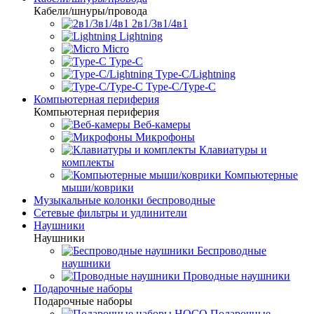
Кабели/шнуры/провода
2в1/3в1/4в1
Lightning
Micro
Type-C
Type-C/Lightning
Type-C/Type-C
Компьютерная периферия
Компьютерная периферия
Веб-камеры
Микрофоны
Клавиатуры и
комплекты
Компьютерные
мыши/коврики
Музыкальные колонки беспроводные
Сетевые фильтры и удлинители
Наушники
Наушники
Беспроводные
наушники
Проводные наушники
Подарочные наборы
Подарочные наборы
Подарочные