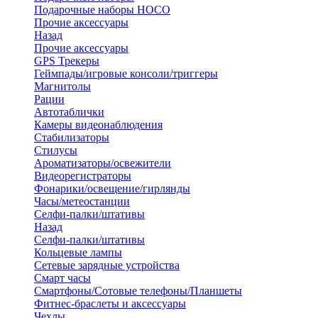
Подарочные наборы HOCO
Прочие аксессуары
Назад
Прочие аксессуары
GPS Трекеры
Геймпады/игровые консоли/триггеры
Магнитолы
Рации
Автотаблички
Камеры видеонаблюдения
Стабилизаторы
Стилусы
Ароматизаторы/освежители
Видеорегистраторы
Фонарики/освещение/гирлянды
Часы/метеостанции
Селфи-палки/штативы
Назад
Селфи-палки/штативы
Кольцевые лампы
Сетевые зарядные устройства
Смарт часы
Смартфоны/Сотовые телефоны/Планшеты
Фитнес-браслеты и аксессуары
Чехлы