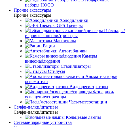
наборы HOCO
Прочие аксессуары
Прочие аксессуары
Холодильники
GPS Трекеры
Геймпады/
игровые консоли/триггеры
Магнитолы
Рации
Автотаблички
Камеры
видеонаблюдения
Стабилизаторы
Стилусы
Ароматизаторы/
освежители
Видеорегистраторы
Фонарики/
освещение/гирлянды
Часы/метеостанции
Селфи-палки/штативы
Селфи-палки/штативы
Кольцевые лампы
Сетевые зарядные устройства