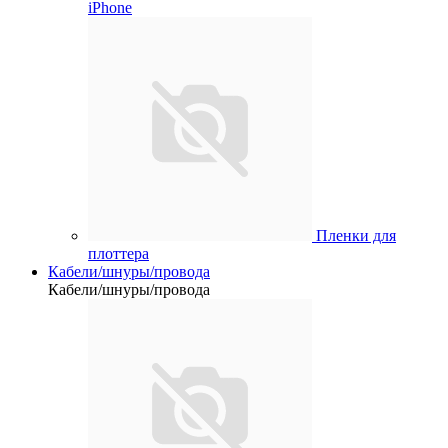
iPhone
Пленки для
плоттера
Кабели/шнуры/провода
Кабели/шнуры/провода