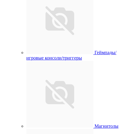
Геймпады/
игровые консоли/триггеры
Магнитолы