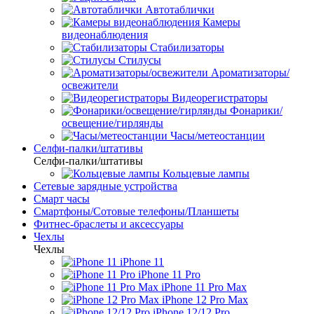
Автотаблички
Камеры
видеонаблюдения
Стабилизаторы
Стилусы
Ароматизаторы/
освежители
Видеорегистраторы
Фонарики/
освещение/гирлянды
Часы/метеостанции
Селфи-палки/штативы
Селфи-палки/штативы
Кольцевые лампы
Сетевые зарядные устройства
Смарт часы
Смартфоны/Сотовые телефоны/Планшеты
Фитнес-браслеты и аксессуары
Чехлы
Чехлы
iPhone 11
iPhone 11 Pro
iPhone 11 Pro Max
iPhone 12 Pro Max
iPhone 12/12 Pro