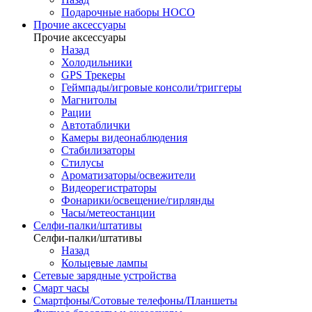
Подарочные наборы HOCO
Прочие аксессуары
Прочие аксессуары
Назад
Холодильники
GPS Трекеры
Геймпады/игровые консоли/триггеры
Магнитолы
Рации
Автотаблички
Камеры видеонаблюдения
Стабилизаторы
Стилусы
Ароматизаторы/освежители
Видеорегистраторы
Фонарики/освещение/гирлянды
Часы/метеостанции
Селфи-палки/штативы
Селфи-палки/штативы
Назад
Кольцевые лампы
Сетевые зарядные устройства
Смарт часы
Смартфоны/Сотовые телефоны/Планшеты