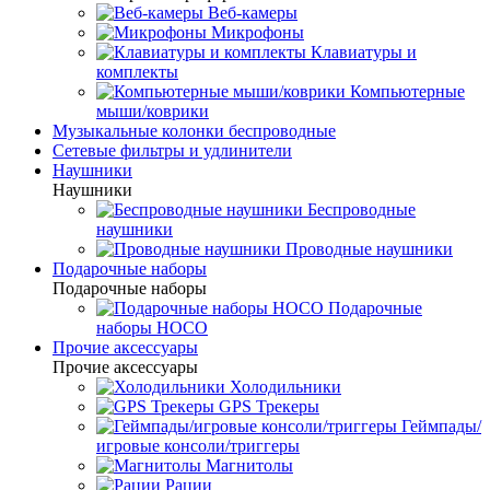
Веб-камеры
Микрофоны
Клавиатуры и
комплекты
Компьютерные
мыши/коврики
Музыкальные колонки беспроводные
Сетевые фильтры и удлинители
Наушники
Наушники
Беспроводные
наушники
Проводные наушники
Подарочные наборы
Подарочные наборы
Подарочные
наборы HOCO
Прочие аксессуары
Прочие аксессуары
Холодильники
GPS Трекеры
Геймпады/
игровые консоли/триггеры
Магнитолы
Рации