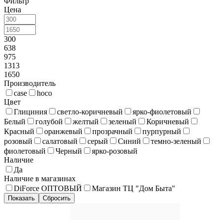
Фильтр
Цена
300
638
975
1313
1650
Производитель
case
hoco
Цвет
Глициния
светло-коричневый
ярко-фиолетовый
Белый
голубой
желтый
зеленый
Коричневый
Красный
оранжевый
прозрачный
пурпурный
розовый
салатовый
серый
Синий
темно-зеленый
фиолетовый
Черный
ярко-розовый
Наличие
Да
Наличие в магазинах
DiForce ОПТОВЫЙ
Магазин ТЦ "Дом Быта"