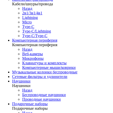
Кабели/шнуры/провода
Назад
2в1/3в1/4в1
Lightning
Micro
Type-C
Type-C/Lightning
Type-C/Type-C
Компьютерная периферия
Компьютерная периферия
Назад
Веб-камеры
Микрофоны
Клавиатуры и комплекты
Компьютерные мыши/коврики
Музыкальные колонки беспроводные
Сетевые фильтры и удлинители
Наушники
Наушники
Назад
Беспроводные наушники
Проводные наушники
Подарочные наборы
Подарочные наборы
Назад