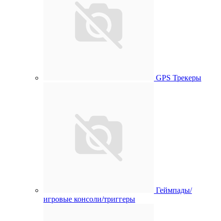
GPS Трекеры
Геймпады/
игровые консоли/триггеры