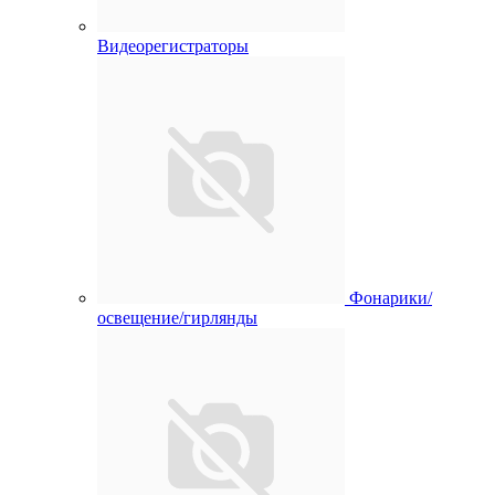
Видеорегистраторы
Фонарики/
освещение/гирлянды