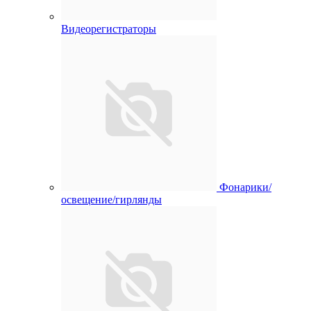
Видеорегистраторы
Фонарики/
освещение/гирлянды