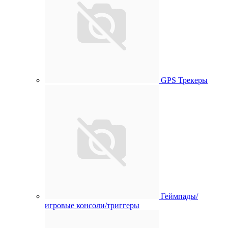
GPS Трекеры
Геймпады/
игровые консоли/триггеры