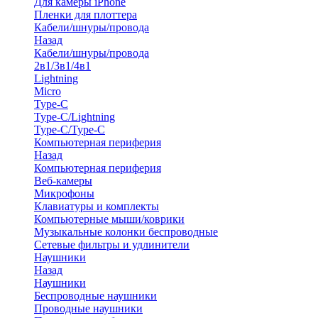
Для камеры iPhone
Пленки для плоттера
Кабели/шнуры/провода
Назад
Кабели/шнуры/провода
2в1/3в1/4в1
Lightning
Micro
Type-C
Type-C/Lightning
Type-C/Type-C
Компьютерная периферия
Назад
Компьютерная периферия
Веб-камеры
Микрофоны
Клавиатуры и комплекты
Компьютерные мыши/коврики
Музыкальные колонки беспроводные
Сетевые фильтры и удлинители
Наушники
Назад
Наушники
Беспроводные наушники
Проводные наушники