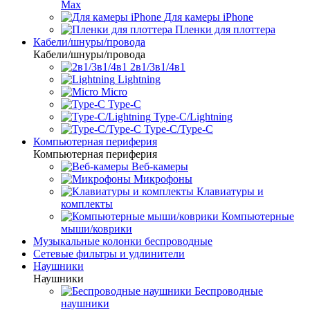
Max
Для камеры iPhone
Пленки для плоттера
Кабели/шнуры/провода
Кабели/шнуры/провода
2в1/3в1/4в1
Lightning
Micro
Type-C
Type-C/Lightning
Type-C/Type-C
Компьютерная периферия
Компьютерная периферия
Веб-камеры
Микрофоны
Клавиатуры и
комплекты
Компьютерные
мыши/коврики
Музыкальные колонки беспроводные
Сетевые фильтры и удлинители
Наушники
Наушники
Беспроводные
наушники