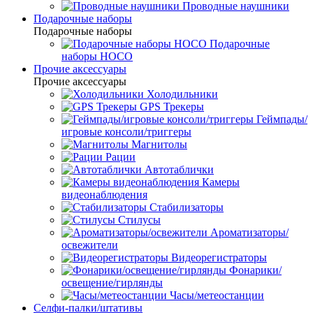
Проводные наушники
Подарочные наборы
Подарочные наборы
Подарочные
наборы HOCO
Прочие аксессуары
Прочие аксессуары
Холодильники
GPS Трекеры
Геймпады/
игровые консоли/триггеры
Магнитолы
Рации
Автотаблички
Камеры
видеонаблюдения
Стабилизаторы
Стилусы
Ароматизаторы/
освежители
Видеорегистраторы
Фонарики/
освещение/гирлянды
Часы/метеостанции
Селфи-палки/штативы