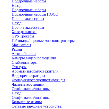
Подарочные наборы
Назад
Подарочные наборы
Подарочные наборы HOCO
Прочие аксессуары
Назад
Прочие аксессуары
Холодильники
GPS Трекеры
Геймпады/игровые консоли/триггеры
Магнитолы
Рации
Автотаблички
Камеры видеонаблюдения
Стабилизаторы
Стилусы
Ароматизаторы/освежители
Видеорегистраторы
Фонарики/освещение/гирлянды
Часы/метеостанции
Селфи-палки/штативы
Назад
Селфи-палки/штативы
Кольцевые лампы
Сетевые зарядные устройства