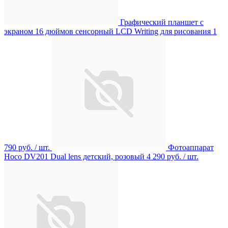
Графический планшет с
экраном 16 дюймов сенсорный LCD Writing для рисования
1
790 руб.
/ шт.
Фотоаппарат
Hoco DV201 Dual lens детский, розовый
4 290 руб.
/ шт.