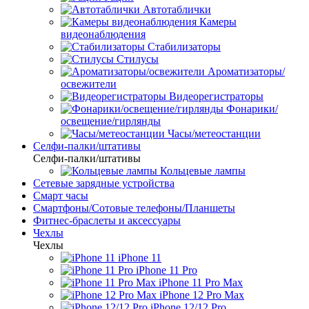
Автотаблички
Камеры
видеонаблюдения
Стабилизаторы
Стилусы
Ароматизаторы/
освежители
Видеорегистраторы
Фонарики/
освещение/гирлянды
Часы/метеостанции
Селфи-палки/штативы
Селфи-палки/штативы
Кольцевые лампы
Сетевые зарядные устройства
Смарт часы
Смартфоны/Сотовые телефоны/Планшеты
Фитнес-браслеты и аксессуары
Чехлы
Чехлы
iPhone 11
iPhone 11 Pro
iPhone 11 Pro Max
iPhone 12 Pro Max
iPhone 12/12 Pro