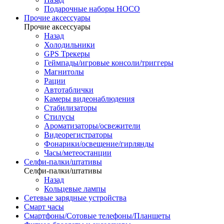
Подарочные наборы HOCO
Прочие аксессуары
Прочие аксессуары
Назад
Холодильники
GPS Трекеры
Геймпады/игровые консоли/триггеры
Магнитолы
Рации
Автотаблички
Камеры видеонаблюдения
Стабилизаторы
Стилусы
Ароматизаторы/освежители
Видеорегистраторы
Фонарики/освещение/гирлянды
Часы/метеостанции
Селфи-палки/штативы
Селфи-палки/штативы
Назад
Кольцевые лампы
Сетевые зарядные устройства
Смарт часы
Смартфоны/Сотовые телефоны/Планшеты