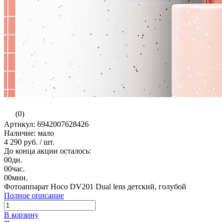
(0)
Артикул: 6942007628426
Наличие: мало
4 290 руб.
/ шт.
До конца акции осталось:
00
дн.
00
час.
00
мин.
Фотоаппарат Hoco DV201 Dual lens детский, голубой
Полное описание
В корзину