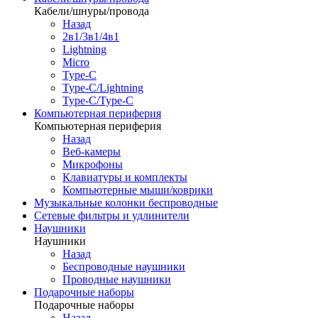
Кабели/шнуры/провода
Назад
2в1/3в1/4в1
Lightning
Micro
Type-C
Type-C/Lightning
Type-C/Type-C
Компьютерная периферия
Компьютерная периферия
Назад
Веб-камеры
Микрофоны
Клавиатуры и комплекты
Компьютерные мыши/коврики
Музыкальные колонки беспроводные
Сетевые фильтры и удлинители
Наушники
Наушники
Назад
Беспроводные наушники
Проводные наушники
Подарочные наборы
Подарочные наборы
Назад