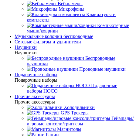
Веб-камеры
Микрофоны
Клавиатуры и
комплекты
Компьютерные
мыши/коврики
Музыкальные колонки беспроводные
Сетевые фильтры и удлинители
Наушники
Наушники
Беспроводные
наушники
Проводные наушники
Подарочные наборы
Подарочные наборы
Подарочные
наборы HOCO
Прочие аксессуары
Прочие аксессуары
Холодильники
GPS Трекеры
Геймпады/
игровые консоли/триггеры
Магнитолы
Рации