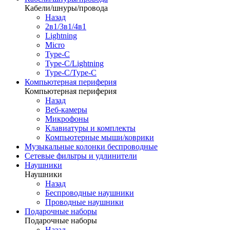
Кабели/шнуры/провода
Назад
2в1/3в1/4в1
Lightning
Micro
Type-C
Type-C/Lightning
Type-C/Type-C
Компьютерная периферия
Компьютерная периферия
Назад
Веб-камеры
Микрофоны
Клавиатуры и комплекты
Компьютерные мыши/коврики
Музыкальные колонки беспроводные
Сетевые фильтры и удлинители
Наушники
Наушники
Назад
Беспроводные наушники
Проводные наушники
Подарочные наборы
Подарочные наборы
Назад