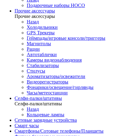
Подарочные наборы HOCO
Прочие аксессуары
Прочие аксессуары
Назад
Холодильники
GPS Трекеры
Геймпады/игровые консоли/триггеры
Магнитолы
Рации
Автотаблички
Камеры видеонаблюдения
Стабилизаторы
Стилусы
Ароматизаторы/освежители
Видеорегистраторы
Фонарики/освещение/гирлянды
Часы/метеостанции
Селфи-палки/штативы
Селфи-палки/штативы
Назад
Кольцевые лампы
Сетевые зарядные устройства
Смарт часы
Смартфоны/Сотовые телефоны/Планшеты