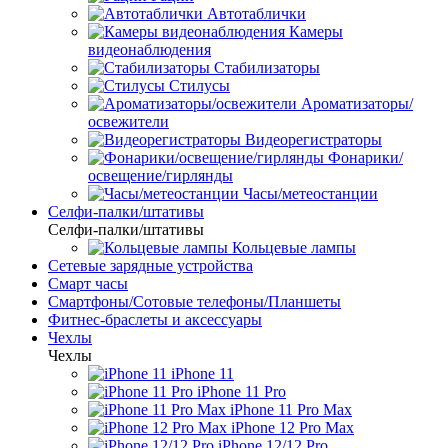
Автотаблички
Камеры
видеонаблюдения
Стабилизаторы
Стилусы
Ароматизаторы/
освежители
Видеорегистраторы
Фонарики/
освещение/гирлянды
Часы/метеостанции
Селфи-палки/штативы
Селфи-палки/штативы
Кольцевые лампы
Сетевые зарядные устройства
Смарт часы
Смартфоны/Сотовые телефоны/Планшеты
Фитнес-браслеты и аксессуары
Чехлы
Чехлы
iPhone 11
iPhone 11 Pro
iPhone 11 Pro Max
iPhone 12 Pro Max
iPhone 12/12 Pro