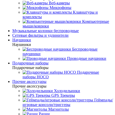
Веб-камеры
Микрофоны
Клавиатуры и
комплекты
Компьютерные
мыши/коврики
Музыкальные колонки беспроводные
Сетевые фильтры и удлинители
Наушники
Наушники
Беспроводные
наушники
Проводные наушники
Подарочные наборы
Подарочные наборы
Подарочные
наборы HOCO
Прочие аксессуары
Прочие аксессуары
Холодильники
GPS Трекеры
Геймпады/
игровые консоли/триггеры
Магнитолы
Рации