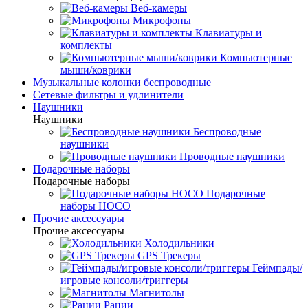
Веб-камеры
Микрофоны
Клавиатуры и
комплекты
Компьютерные
мыши/коврики
Музыкальные колонки беспроводные
Сетевые фильтры и удлинители
Наушники
Наушники
Беспроводные
наушники
Проводные наушники
Подарочные наборы
Подарочные наборы
Подарочные
наборы HOCO
Прочие аксессуары
Прочие аксессуары
Холодильники
GPS Трекеры
Геймпады/
игровые консоли/триггеры
Магнитолы
Рации