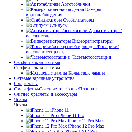
Автотаблички
Камеры
видеонаблюдения
Стабилизаторы
Стилусы
Ароматизаторы/
освежители
Видеорегистраторы
Фонарики/
освещение/гирлянды
Часы/метеостанции
Селфи-палки/штативы
Селфи-палки/штативы
Кольцевые лампы
Сетевые зарядные устройства
Смарт часы
Смартфоны/Сотовые телефоны/Планшеты
Фитнес-браслеты и аксессуары
Чехлы
Чехлы
iPhone 11
iPhone 11 Pro
iPhone 11 Pro Max
iPhone 12 Pro Max
iPhone 12/12 Pro