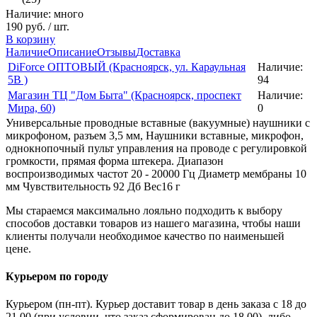
Наличие: много
190 руб.
/ шт.
В корзину
Наличие
Описание
Отзывы
Доставка
DiForce ОПТОВЫЙ (Красноярск, ул. Караульная
Наличие:
5B )
94
Магазин ТЦ "Дом Быта" (Красноярск, проспект
Наличие:
Мира, 60)
0
Универсальные проводные вставные (вакуумные) наушники с
микрофоном, разъем 3,5 мм, Наушники вставные, микрофон,
однокнопочный пульт управления на проводе с регулировкой
громкости, прямая форма штекера. Диапазон
воспроизводимых частот 20 - 20000 Гц Диаметр мембраны 10
мм Чувствительность 92 Дб Вес16 г
Мы стараемся максимально лояльно подходить к выбору
способов доставки товаров из нашего магазина, чтобы наши
клиенты получали необходимое качество по наименьшей
цене.
Курьером по городу
Курьером (пн-пт). Курьер доставит товар в день заказа с 18 до
21.00 (при условии, что заказ сформирован до 18.00), либо