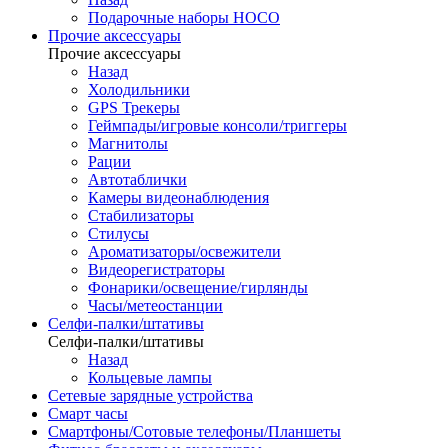
Подарочные наборы HOCO
Прочие аксессуары
Прочие аксессуары
Назад
Холодильники
GPS Трекеры
Геймпады/игровые консоли/триггеры
Магнитолы
Рации
Автотаблички
Камеры видеонаблюдения
Стабилизаторы
Стилусы
Ароматизаторы/освежители
Видеорегистраторы
Фонарики/освещение/гирлянды
Часы/метеостанции
Селфи-палки/штативы
Селфи-палки/штативы
Назад
Кольцевые лампы
Сетевые зарядные устройства
Смарт часы
Смартфоны/Сотовые телефоны/Планшеты