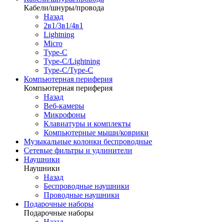
Кабели/шнуры/провода
Назад
2в1/3в1/4в1
Lightning
Micro
Type-C
Type-C/Lightning
Type-C/Type-C
Компьютерная периферия
Компьютерная периферия
Назад
Веб-камеры
Микрофоны
Клавиатуры и комплекты
Компьютерные мыши/коврики
Музыкальные колонки беспроводные
Сетевые фильтры и удлинители
Наушники
Наушники
Назад
Беспроводные наушники
Проводные наушники
Подарочные наборы
Подарочные наборы
Назад