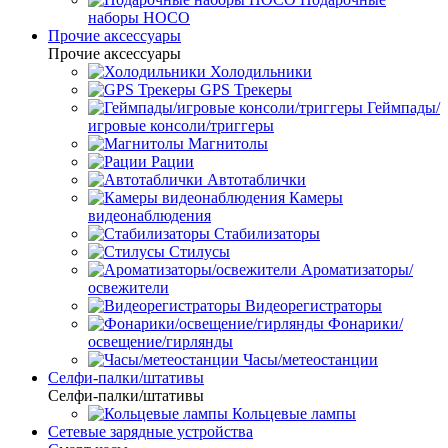
наборы HOCO
Прочие аксессуары
Прочие аксессуары
Холодильники
GPS Трекеры
Геймпады/
игровые консоли/триггеры
Магнитолы
Рации
Автотаблички
Камеры
видеонаблюдения
Стабилизаторы
Стилусы
Ароматизаторы/
освежители
Видеорегистраторы
Фонарики/
освещение/гирлянды
Часы/метеостанции
Селфи-палки/штативы
Селфи-палки/штативы
Кольцевые лампы
Сетевые зарядные устройства