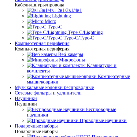
Кабели/шнуры/провода
2в1/3в1/4в1
Lightning
Micro
Type-C
Type-C/Lightning
Type-C/Type-C
Компьютерная периферия
Компьютерная периферия
Веб-камеры
Микрофоны
Клавиатуры и
комплекты
Компьютерные
мыши/коврики
Музыкальные колонки беспроводные
Сетевые фильтры и удлинители
Наушники
Наушники
Беспроводные
наушники
Проводные наушники
Подарочные наборы
Подарочные наборы
Подарочные