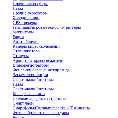
Прочие аксессуары
Назад
Прочие аксессуары
Холодильники
GPS Трекеры
Геймпады/игровые консоли/триггеры
Магнитолы
Рации
Автотаблички
Камеры видеонаблюдения
Стабилизаторы
Стилусы
Ароматизаторы/освежители
Видеорегистраторы
Фонарики/освещение/гирлянды
Часы/метеостанции
Селфи-палки/штативы
Назад
Селфи-палки/штативы
Кольцевые лампы
Сетевые зарядные устройства
Смарт часы
Смартфоны/Сотовые телефоны/Планшеты
Фитнес-браслеты и аксессуары
Чехлы