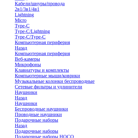
Кабели/шнуры/провода
2в1/3в1/4в1
Lightning
Micro
Type-C
Type-C/Lightning
Type-C/Type-C
Компьютерная периферия
Назад
Компьютерная периферия
Веб-камеры
Микрофоны
Клавиатуры и комплекты
Компьютерные мыши/коврики
Музыкальные колонки беспроводные
Сетевые фильтры и удлинители
Наушники
Назад
Наушники
Беспроводные наушники
Проводные наушники
Подарочные наборы
Назад
Подарочные наборы
Подарочные наборы HOCO