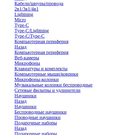
Кабели/шнуры/провода
2в1/3в1/4в1
Lightning
Micro
Type-C
Type-C/Lightning
Type-C/Type-C
Компьютерная периферия
Назад
Компьютерная периферия
Веб-камеры
Микрофоны
Клавиатуры и комплекты
Компьютерные мыши/коврики
Микрофоны-колонки
Музыкальные колонки беспроводные
Сетевые фильтры и удлинители
Наушники
Назад
Наушники
Беспроводные наушники
Проводные наушники
Подарочные наборы
Назад
Подарочные наборы