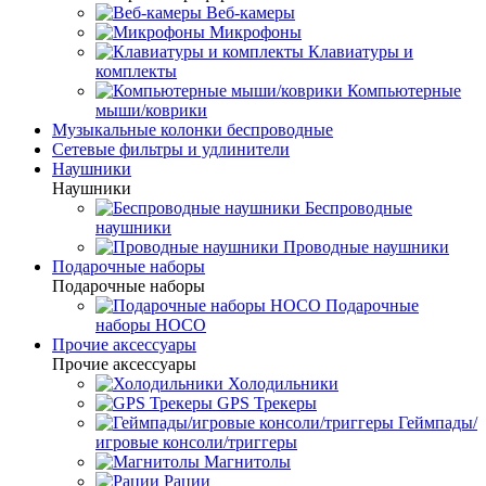
Веб-камеры
Микрофоны
Клавиатуры и
комплекты
Компьютерные
мыши/коврики
Музыкальные колонки беспроводные
Сетевые фильтры и удлинители
Наушники
Наушники
Беспроводные
наушники
Проводные наушники
Подарочные наборы
Подарочные наборы
Подарочные
наборы HOCO
Прочие аксессуары
Прочие аксессуары
Холодильники
GPS Трекеры
Геймпады/
игровые консоли/триггеры
Магнитолы
Рации