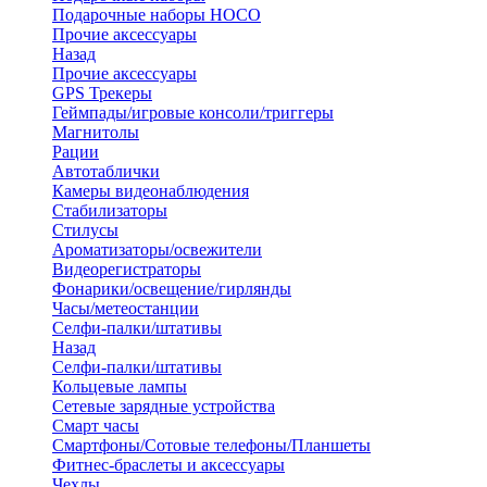
Подарочные наборы HOCO
Прочие аксессуары
Назад
Прочие аксессуары
GPS Трекеры
Геймпады/игровые консоли/триггеры
Магнитолы
Рации
Автотаблички
Камеры видеонаблюдения
Стабилизаторы
Стилусы
Ароматизаторы/освежители
Видеорегистраторы
Фонарики/освещение/гирлянды
Часы/метеостанции
Селфи-палки/штативы
Назад
Селфи-палки/штативы
Кольцевые лампы
Сетевые зарядные устройства
Смарт часы
Смартфоны/Сотовые телефоны/Планшеты
Фитнес-браслеты и аксессуары
Чехлы