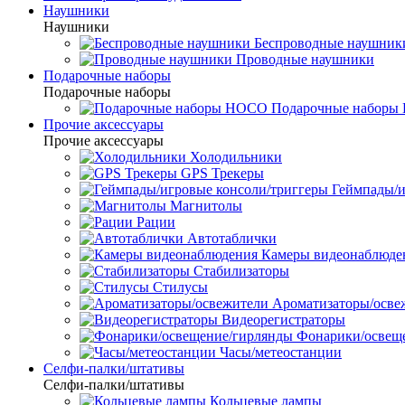
Наушники
Наушники
Беспроводные наушник
Проводные наушники
Подарочные наборы
Подарочные наборы
Подарочные набор
Прочие аксессуары
Прочие аксессуары
Холодильники
GPS Трекеры
Геймпады/и
Магнитолы
Рации
Автотаблички
Камеры видеонаблюде
Стабилизаторы
Стилусы
Ароматизаторы/осве
Видеорегистраторы
Фонарики/освещ
Часы/метеостанции
Селфи-палки/штативы
Селфи-палки/штативы
Кольцевые лампы