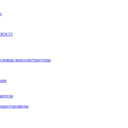
и
ы HOCO
гровые консоли/триггеры
ния
жители
ение/гирлянды